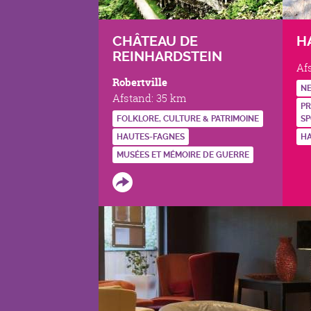
CHÂTEAU DE
H
REINHARDSTEIN
Af
Robertville
NE
Afstand:
35 km
PR
FOLKLORE, CULTURE & PATRIMOINE
SP
HAUTES-FAGNES
H
MUSÉES ET MÉMOIRE DE GUERRE