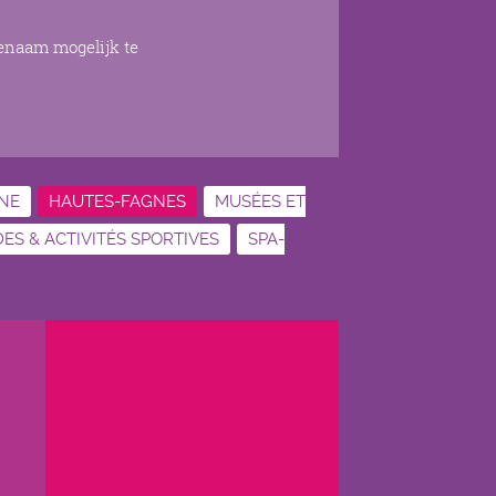
genaam mogelijk te
INE
HAUTES-FAGNES
MUSÉES ET
S & ACTIVITÉS SPORTIVES
SPA-