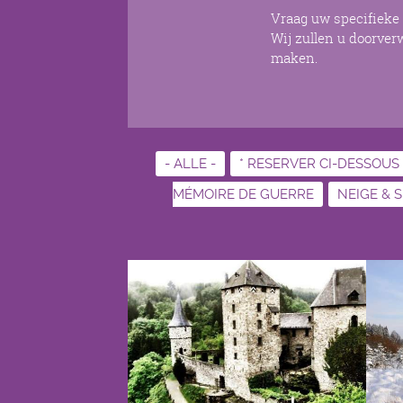
Vraag uw specifieke 
Wij zullen u doorver
maken.
- ALLE -
* RESERVER CI-DESSOUS
MÉMOIRE DE GUERRE
NEIGE & S