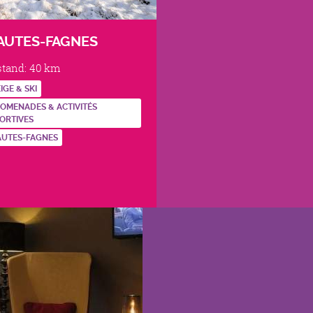
AUTES-FAGNES
stand:
40 km
IGE & SKI
OMENADES & ACTIVITÉS
ORTIVES
AUTES-FAGNES