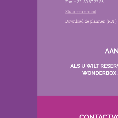
Fax: + 32 80 67 22 86
Stuur een e-mail
Download de plannen (PDF)
AAN
ALS U WILT RESE
WONDERBOX, 
CONTACTV