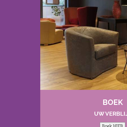
BOEK
UW VERBLI
Boek HIER