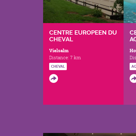
CENTRE EUROPEEN DU
C
CHEVAL
A
Vielsalm
Ho
Distance:
7 km
Di
CHEVAL
A
PAGES