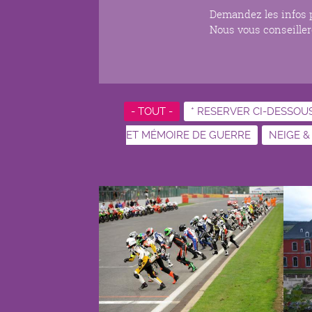
Demandez les infos pr
Nous vous conseillero
- TOUT -
* RESERVER CI-DESSOU
ET MÉMOIRE DE GUERRE
NEIGE &