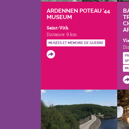
ARDENNEN POTEAU '44
B
MUSEUM
T
C
Saint-Vith
A
Distance:
9 km
Vi
MUSÉES ET MÉMOIRE DE GUERRE
Di
PR
SP
MU