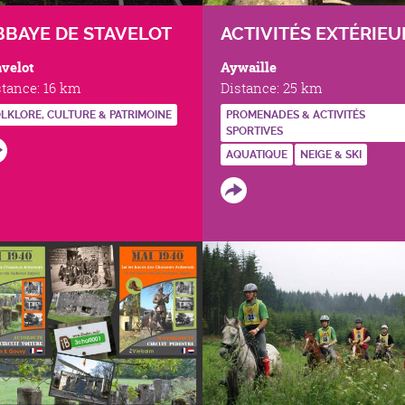
BBAYE DE STAVELOT
ACTIVITÉS EXTÉRIEU
avelot
Aywaille
stance:
16 km
Distance:
25 km
LKLORE, CULTURE & PATRIMOINE
PROMENADES & ACTIVITÉS
SPORTIVES
AQUATIQUE
NEIGE & SKI