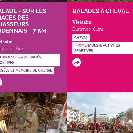
ALADE - SUR LES
BALADES À CHEVAL
RACES DES
Vielsalm
HASSEURS
Distance:
0 km
RDENNAIS - 7 KM
CHEVAL
elsalm
PROMENADES & ACTIVITÉS
stance:
0 km
SPORTIVES
OMENADES & ACTIVITÉS
ORTIVES
SÉES ET MÉMOIRE DE GUERRE