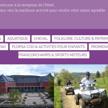
écises à la réception de l'Hôtel.
ns vers la meilleure activité pour rendre votre séjour agréable.
S
AQUATIQUE
CHEVAL
FOLKLORE, CULTURE & PATRI
 SKI
PLOPSA COO & ACTIVITÉS POUR ENFANTS
PROMENAD
FRANCORCHAMPS & SPORTS MOTEURS