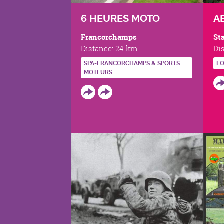
6 HEURES MOTO
A
Francorchamps
St
Distance:
24 km
Di
SPA-FRANCORCHAMPS & SPORTS
FO
MOTEURS