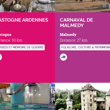
ASTOGNE ARDENNES
CARNAVAL DE
4
MALMEDY
stogne
Malmedy
stance:
50 km
Distance:
27 km
SÉES ET MÉMOIRE DE GUERRE
FOLKLORE, CULTURE & PATRIMOI