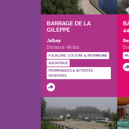
BARRAGE DE LA
B
GILEPPE
4
Jalhay
Ba
Distance:
48 km
Di
FOLKLORE, CULTURE & PATRIMOINE
MU
AQUATIQUE
PROMENADES & ACTIVITÉS
SPORTIVES