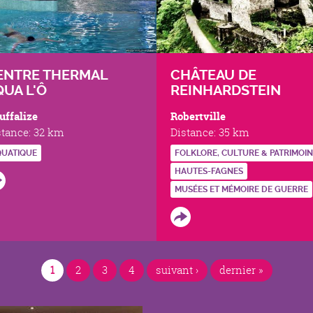
ENTRE THERMAL
CHÂTEAU DE
QUA L'Ô
REINHARDSTEIN
uffalize
Robertville
stance:
32 km
Distance:
35 km
QUATIQUE
FOLKLORE, CULTURE & PATRIMOI
HAUTES-FAGNES
MUSÉES ET MÉMOIRE DE GUERRE
1
2
3
4
suivant ›
dernier »