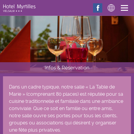
Aller au contenu principal
Infos & Réservation
Dans un cadre typique, notre salle « La Table de
Marie » (comprenant 80 places) est réputée pour sa
cuisine traditionnelle et familiale dans une ambiance
conviviale. Que ce soit en famille ou entre amis,
notre salle ouvre ses portes pour tous les clients,
groupes ou associations qui désirent y organiser
une fête plus privatives.