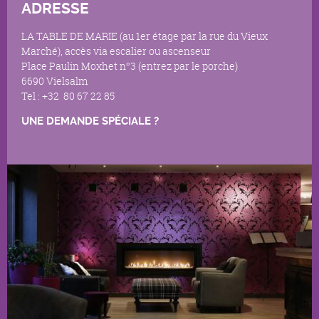
ADRESSE
LA TABLE DE MARIE (au 1er étage par la rue du Vieux
Marché), accès via escalier ou ascenseur
Place Paulin Moxhet n°3 (entrez par le porche)
6690 Vielsalm
Tel : +32 80 67 22 85
UNE DEMANDE SPÉCIALE ?