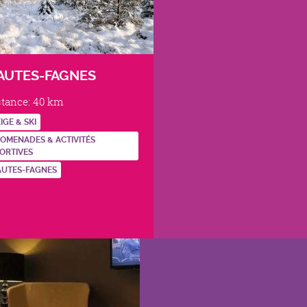
AUTES-FAGNES
stance:
40 km
IGE & SKI
OMENADES & ACTIVITÉS
ORTIVES
AUTES-FAGNES