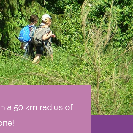
in a 50 km radius of
one!