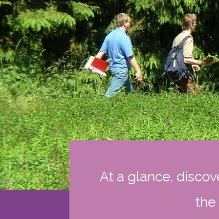
At a glance, discov
the