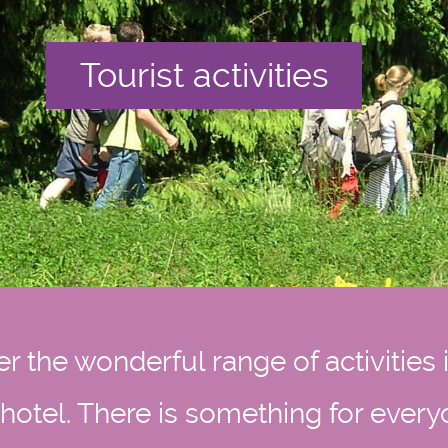
Tourist activities
er the wonderful range of activities 
 hotel. There is something for every