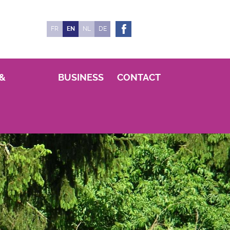
FR
EN
NL
DE
&
BUSINESS
CONTACT