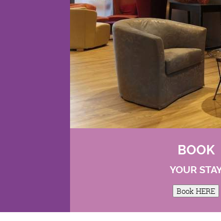
BOOK
YOUR STA
Book HERE