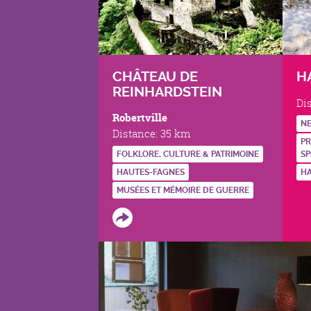
CHÂTEAU DE
H
REINHARDSTEIN
Di
Robertville
NE
Distance:
35 km
PR
FOLKLORE, CULTURE & PATRIMOINE
SP
HAUTES-FAGNES
H
MUSÉES ET MÉMOIRE DE GUERRE